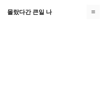
컨
텐
몰랐다간 큰일 나
메
츠
로
뉴
건
너
뛰
기