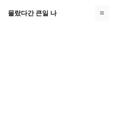
컨
텐
몰랐다간 큰일 나
메
츠
로
뉴
건
너
뛰
기