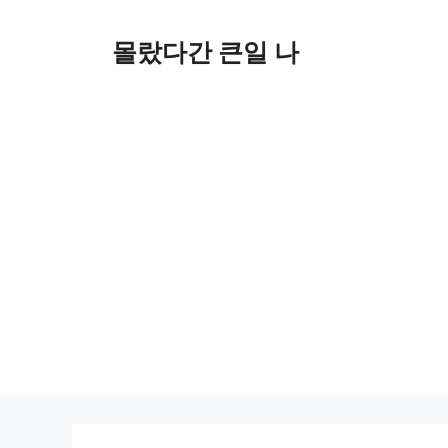
컨
텐
몰랐다간 큰일 나
츠
로
건
너
뛰
기