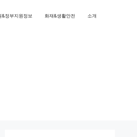
원&정부지원정보
화재&생활안전
소개