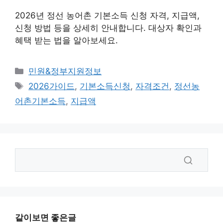
2026년 정선 농어촌 기본소득 신청 자격, 지급액,
신청 방법 등을 상세히 안내합니다. 대상자 확인과
혜택 받는 법을 알아보세요.
카
민원&정부지원정보
테
태
2026가이드
,
기본소득신청
,
자격조건
,
정선농
고
그
어촌기본소득
,
지급액
리
같이보면 좋은글