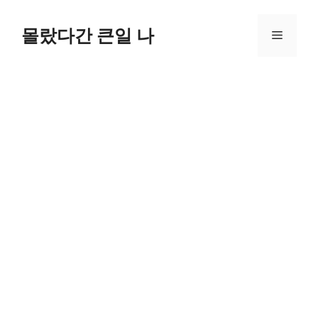
컨
텐
몰랐다간 큰일 나
메
츠
로
뉴
건
너
뛰
기