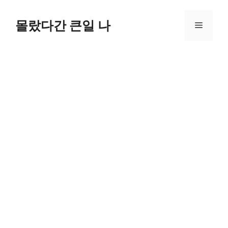
컨
텐
몰랐다간 큰일 나
메
츠
로
뉴
건
너
뛰
기