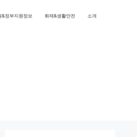
원&정부지원정보
화재&생활안전
소개