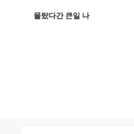
컨
텐
몰랐다간 큰일 나
츠
로
건
너
뛰
기