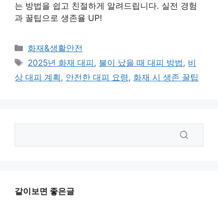
는 방법을 쉽고 친절하게 알려드립니다. 실전 경험
과 꿀팁으로 생존율 UP!
카
화재&생활안전
테
태
2025년 화재 대피
,
불이 났을 때 대피 방법
,
비
고
그
상 대피 계획
,
안전한 대피 요령
,
화재 시 생존 꿀팁
리
같이보면 좋은글