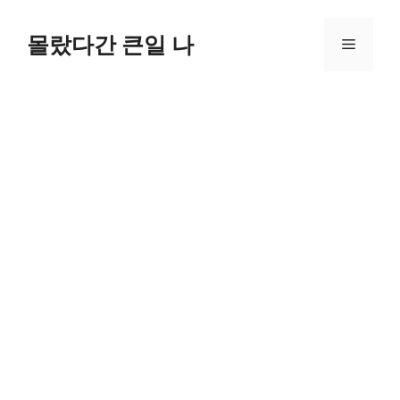
컨
텐
몰랐다간 큰일 나
메
츠
로
뉴
건
너
뛰
기