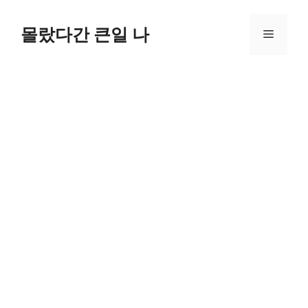
컨
텐
몰랐다간 큰일 나
메
츠
로
뉴
건
너
뛰
기