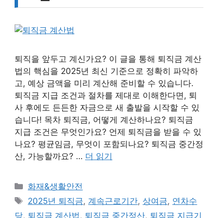
퇴직을 앞두고 계신가요? 이 글을 통해 퇴직금 계산
법의 핵심을 2025년 최신 기준으로 정확히 파악하
고, 예상 금액을 미리 계산해 준비할 수 있습니다.
퇴직금 지급 조건과 절차를 제대로 이해한다면, 퇴
사 후에도 든든한 자금으로 새 출발을 시작할 수 있
습니다! 목차 퇴직금, 어떻게 계산하나요? 퇴직금
지급 조건은 무엇인가요? 언제 퇴직금을 받을 수 있
나요? 평균임금, 무엇이 포함되나요? 퇴직금 중간정
산, 가능할까요? …
더 읽기
카
화재&생활안전
테
태
2025년 퇴직금
,
계속근로기간
,
상여금
,
연차수
고
그
당
,
퇴직금 계산법
,
퇴직금 중간정산
,
퇴직금 지급기