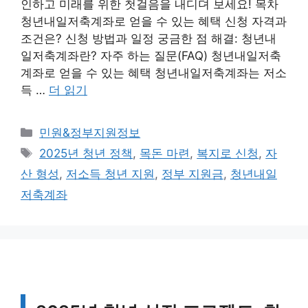
인하고 미래를 위한 첫걸음을 내디뎌 보세요! 목차
청년내일저축계좌로 얻을 수 있는 혜택 신청 자격과
조건은? 신청 방법과 일정 궁금한 점 해결: 청년내
일저축계좌란? 자주 하는 질문(FAQ) 청년내일저축
계좌로 얻을 수 있는 혜택 청년내일저축계좌는 저소
득 …
더 읽기
카
민원&정부지원정보
테
태
2025년 청년 정책
,
목돈 마련
,
복지로 신청
,
자
고
그
산 형성
,
저소득 청년 지원
,
정부 지원금
,
청년내일
리
저축계좌