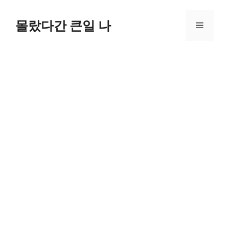
컨
텐
몰랐다간 큰일 나
메
츠
로
뉴
건
너
뛰
기