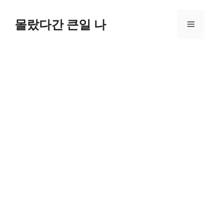
컨
텐
몰랐다간 큰일 나
메
츠
로
뉴
건
너
뛰
기