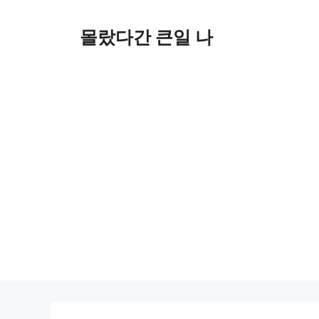
컨
텐
몰랐다간 큰일 나
츠
로
건
너
뛰
기