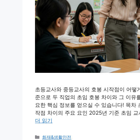
초등교사와 중등교사의 호봉 시작점이 어떻게 
준으로 두 직업의 초임 호봉 차이와 그 이유
요한 핵심 정보를 얻으실 수 있습니다! 목차
작점 차이의 주요 요인 2025년 기준 초임 
더 읽기
카
화재&생활안전