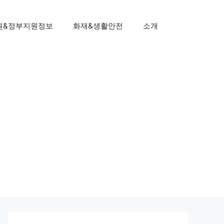
원&정부지원정보
화재&생활안전
소개