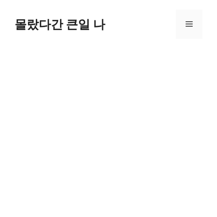
컨
텐
몰랐다간 큰일 나
메
츠
로
뉴
건
너
뛰
기