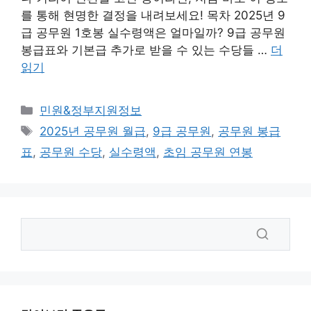
를 통해 현명한 결정을 내려보세요! 목차 2025년 9
급 공무원 1호봉 실수령액은 얼마일까? 9급 공무원
봉급표와 기본급 추가로 받을 수 있는 수당들 …
더
읽기
카
민원&정부지원정보
테
태
2025년 공무원 월급
,
9급 공무원
,
공무원 봉급
고
그
표
,
공무원 수당
,
실수령액
,
초임 공무원 연봉
리