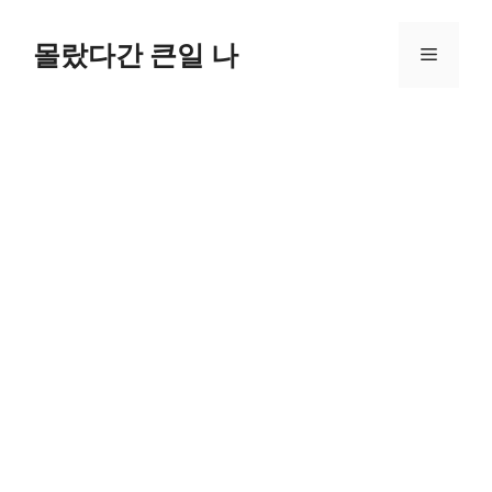
컨
텐
몰랐다간 큰일 나
메
츠
로
뉴
건
너
뛰
기