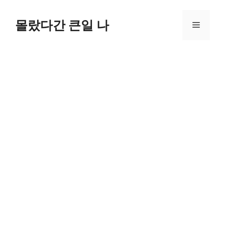
컨
텐
몰랐다간 큰일 나
메
츠
로
뉴
건
너
뛰
기