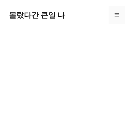
컨
텐
몰랐다간 큰일 나
메
츠
로
뉴
건
너
뛰
기