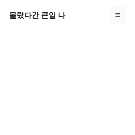
컨
텐
몰랐다간 큰일 나
메
츠
로
뉴
건
너
뛰
기