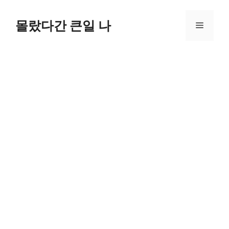
컨
텐
몰랐다간 큰일 나
메
츠
로
뉴
건
너
뛰
기