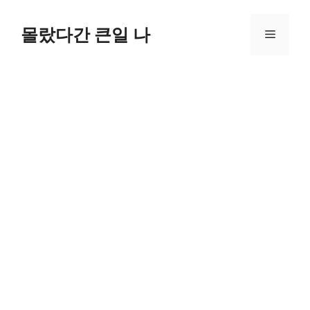
컨
텐
몰랐다간 큰일 나
메
츠
로
뉴
건
너
뛰
기