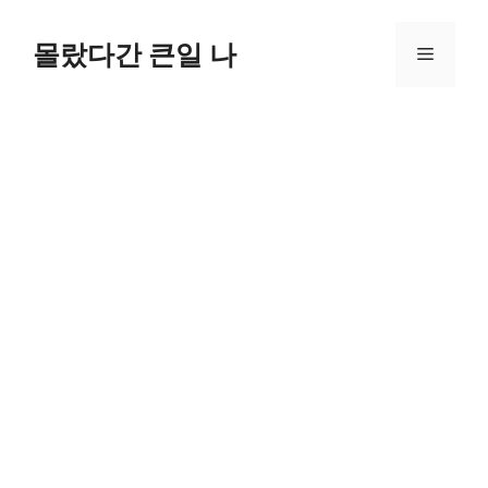
컨
텐
몰랐다간 큰일 나
메
츠
로
뉴
건
너
뛰
기