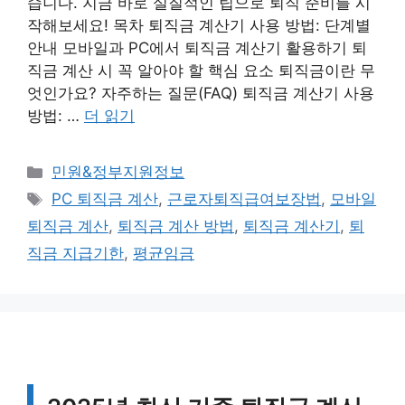
습니다. 지금 바로 실질적인 팁으로 퇴직 준비를 시
작해보세요! 목차 퇴직금 계산기 사용 방법: 단계별
안내 모바일과 PC에서 퇴직금 계산기 활용하기 퇴
직금 계산 시 꼭 알아야 할 핵심 요소 퇴직금이란 무
엇인가요? 자주하는 질문(FAQ) 퇴직금 계산기 사용
방법: …
더 읽기
카
민원&정부지원정보
테
태
PC 퇴직금 계산
,
근로자퇴직급여보장법
,
모바일
고
그
퇴직금 계산
,
퇴직금 계산 방법
,
퇴직금 계산기
,
퇴
리
직금 지급기한
,
평균임금