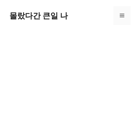
컨
텐
몰랐다간 큰일 나
메
츠
로
뉴
건
너
뛰
기