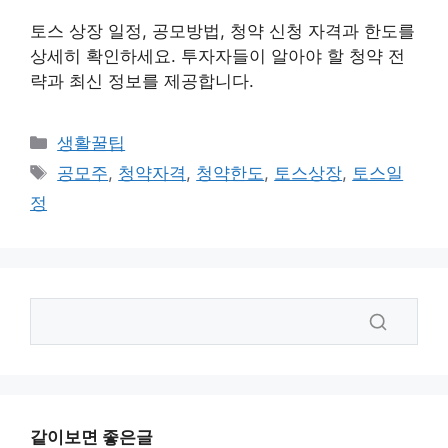
토스 상장 일정, 공모방법, 청약 신청 자격과 한도를
상세히 확인하세요. 투자자들이 알아야 할 청약 전
략과 최신 정보를 제공합니다.
카
생활꿀팁
테
태
공모주
,
청약자격
,
청약한도
,
토스상장
,
토스일
고
그
정
리
같이보면 좋은글