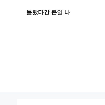
컨
텐
몰랐다간 큰일 나
츠
로
건
너
뛰
기