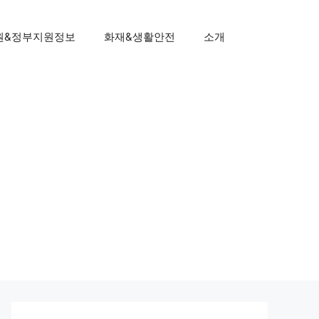
원&정부지원정보
화재&생활안전
소개