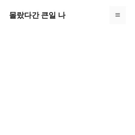
컨
텐
몰랐다간 큰일 나
메
츠
로
뉴
건
너
뛰
기