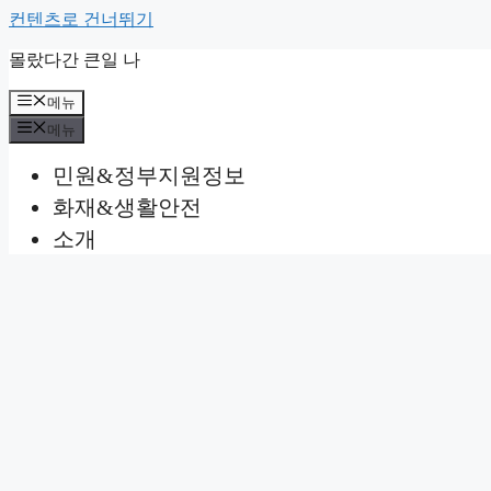
컨텐츠로 건너뛰기
몰랐다간 큰일 나
메뉴
메뉴
민원&정부지원정보
화재&생활안전
소개