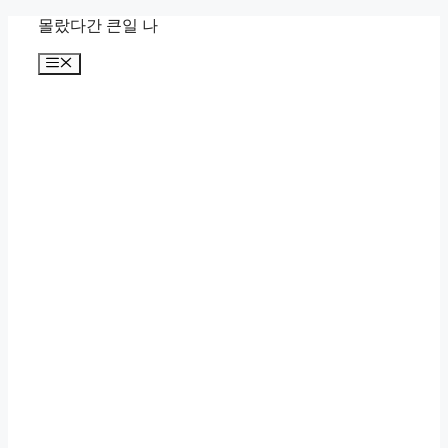
컨
몰랐다간 큰일 나
텐
메
츠
뉴
로
건
너
뛰
기