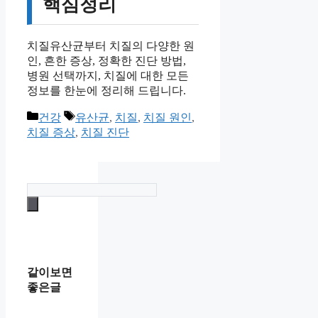
핵심정리
치질유산균부터 치질의 다양한 원
인, 흔한 증상, 정확한 진단 방법,
병원 선택까지, 치질에 대한 모든
정보를 한눈에 정리해 드립니다.
카
태
건강
유산균
,
치질
,
치질 원인
,
테
그
치질 증상
,
치질 진단
고
리
같이보면
좋은글