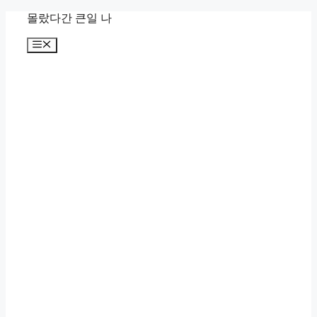
컨
몰랐다간 큰일 나
텐
메
츠
뉴
로
건
너
뛰
기