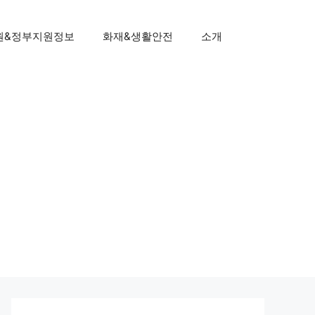
원&정부지원정보
화재&생활안전
소개