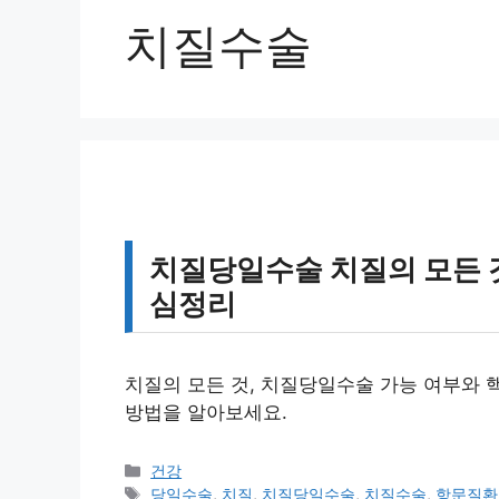
치질수술
치질당일수술 치질의 모든 것
심정리
치질의 모든 것, 치질당일수술 가능 여부와 
방법을 알아보세요.
카
건강
테
태
당일수술
,
치질
,
치질당일수술
,
치질수술
,
항문질환