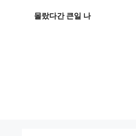
컨
텐
몰랐다간 큰일 나
츠
로
건
너
뛰
기