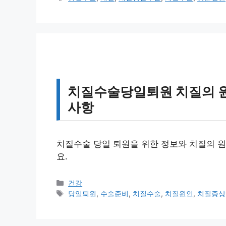
고
그
리
치질수술당일퇴원 치질의 원인
사항
치질수술 당일 퇴원을 위한 정보와 치질의 원
요.
카
건강
테
태
당일퇴원
,
수술준비
,
치질수술
,
치질원인
,
치질증상
고
그
리