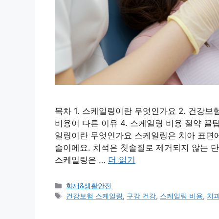
목차 1. 스케일링이란 무엇인가요 2. 건강보
비용이 다른 이유 4. 스케일링 비용 절약 꿀팁
일링이란 무엇인가요 스케일링은 치아 표면에
술이에요. 치석은 칫솔질로 제거되지 않는 단
스케일링은 …
더 읽기
카
화재&생활안전
테
태
건강보험 스케일링
,
구강 건강
,
스케일링 비용
,
치과
고
그
리