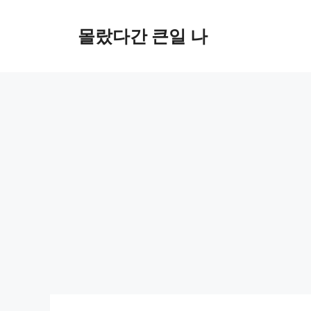
컨
텐
몰랐다간 큰일 나
츠
로
건
너
뛰
기