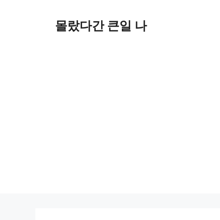
컨
텐
몰랐다간 큰일 나
츠
로
건
너
뛰
기