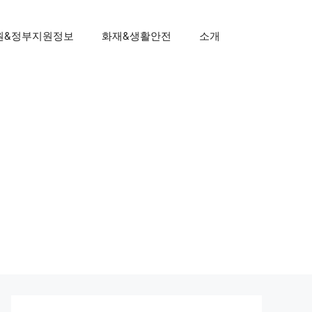
원&정부지원정보
화재&생활안전
소개