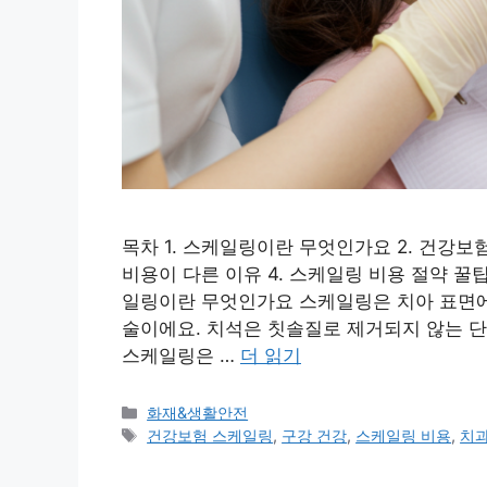
목차 1. 스케일링이란 무엇인가요 2. 건강보
비용이 다른 이유 4. 스케일링 비용 절약 꿀팁
일링이란 무엇인가요 스케일링은 치아 표면에
술이에요. 치석은 칫솔질로 제거되지 않는 단
스케일링은 …
더 읽기
카
화재&생활안전
테
태
건강보험 스케일링
,
구강 건강
,
스케일링 비용
,
치과
고
그
리