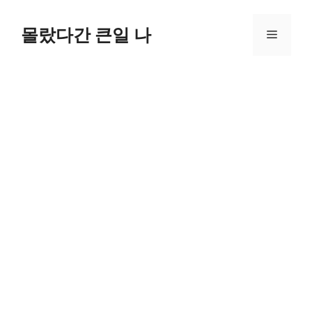
컨
텐
몰랐다간 큰일 나
메
츠
로
뉴
건
너
뛰
기