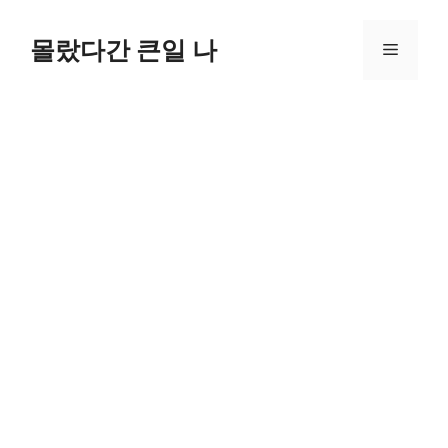
컨
텐
몰랐다간 큰일 나
메
츠
로
뉴
건
너
뛰
기