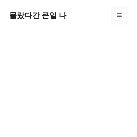
컨
텐
몰랐다간 큰일 나
메
츠
로
뉴
건
너
뛰
기