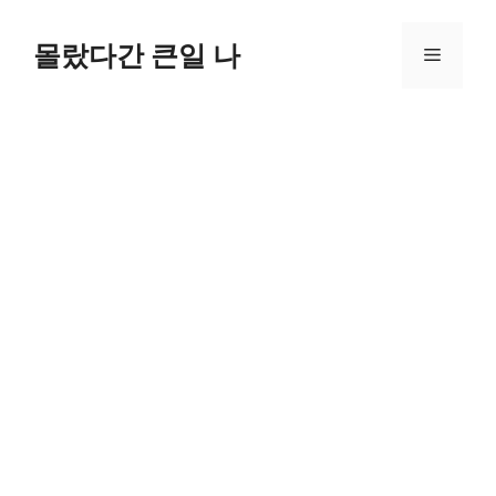
컨
텐
몰랐다간 큰일 나
메
츠
로
뉴
건
너
뛰
기