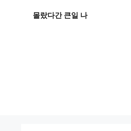
컨
텐
몰랐다간 큰일 나
츠
로
건
너
뛰
기