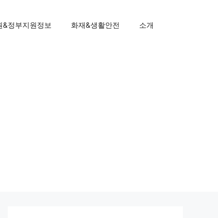
원&정부지원정보
화재&생활안전
소개