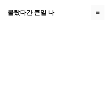
컨
텐
몰랐다간 큰일 나
메
츠
로
뉴
건
너
뛰
기