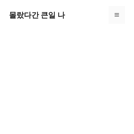
컨
텐
몰랐다간 큰일 나
메
츠
로
뉴
건
너
뛰
기