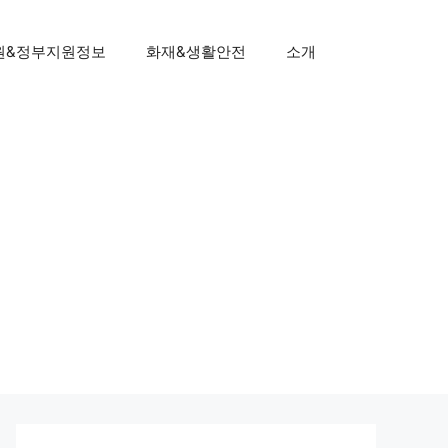
원&정부지원정보
화재&생활안전
소개