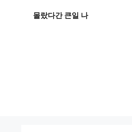
컨
텐
몰랐다간 큰일 나
츠
로
건
너
뛰
기