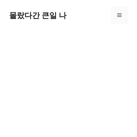
컨
텐
몰랐다간 큰일 나
메
츠
로
뉴
건
너
뛰
기