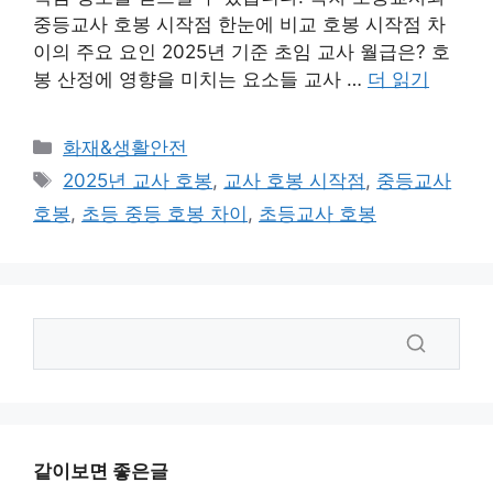
중등교사 호봉 시작점 한눈에 비교 호봉 시작점 차
이의 주요 요인 2025년 기준 초임 교사 월급은? 호
봉 산정에 영향을 미치는 요소들 교사 …
더 읽기
카
화재&생활안전
테
태
2025년 교사 호봉
,
교사 호봉 시작점
,
중등교사
고
그
호봉
,
초등 중등 호봉 차이
,
초등교사 호봉
리
같이보면 좋은글