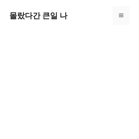
컨
텐
몰랐다간 큰일 나
메
츠
로
뉴
건
너
뛰
기