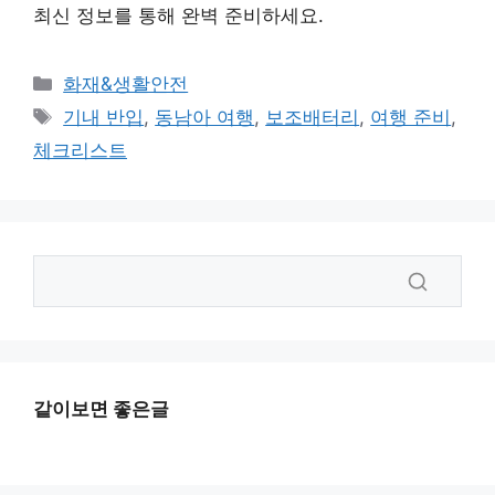
최신 정보를 통해 완벽 준비하세요.
카
화재&생활안전
테
태
기내 반입
,
동남아 여행
,
보조배터리
,
여행 준비
,
고
그
체크리스트
리
같이보면 좋은글