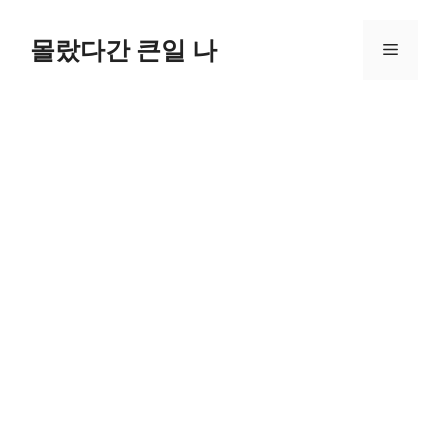
컨
텐
몰랐다간 큰일 나
메
츠
로
뉴
건
너
뛰
기