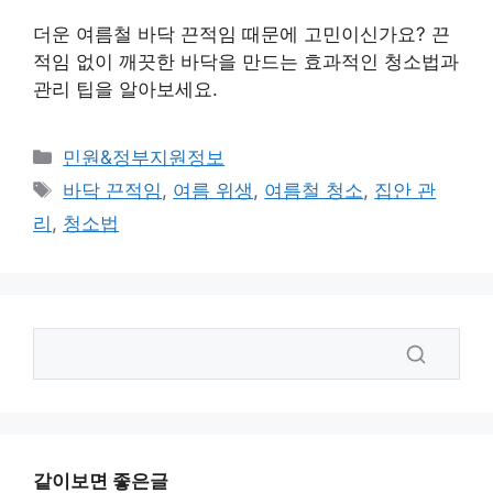
더운 여름철 바닥 끈적임 때문에 고민이신가요? 끈
적임 없이 깨끗한 바닥을 만드는 효과적인 청소법과
관리 팁을 알아보세요.
카
민원&정부지원정보
테
태
바닥 끈적임
,
여름 위생
,
여름철 청소
,
집안 관
고
그
리
,
청소법
리
같이보면 좋은글