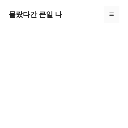
컨
텐
몰랐다간 큰일 나
메
츠
로
뉴
건
너
뛰
기