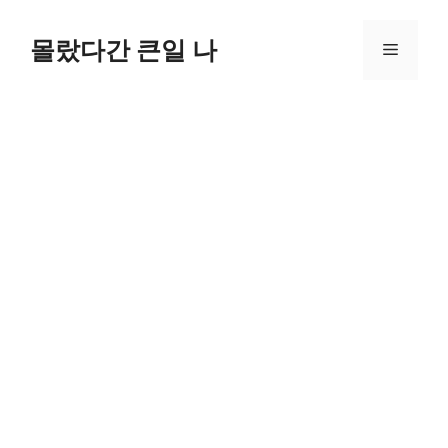
컨
텐
몰랐다간 큰일 나
메
츠
로
뉴
건
너
뛰
기