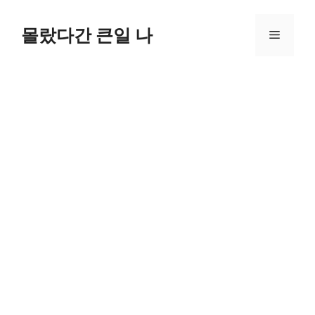
컨
텐
몰랐다간 큰일 나
메
츠
로
뉴
건
너
뛰
기