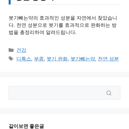
붓기빼는약의 효과적인 성분을 자연에서 찾았습니
다. 천연 성분으로 붓기를 효과적으로 완화하는 방
법을 총정리하여 알려드립니다.
카
건강
테
태
디톡스
,
부종
,
붓기 완화
,
붓기빼는약
,
천연 성분
고
그
리
같이보면 좋은글