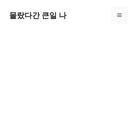
컨
텐
몰랐다간 큰일 나
메
츠
로
뉴
건
너
뛰
기