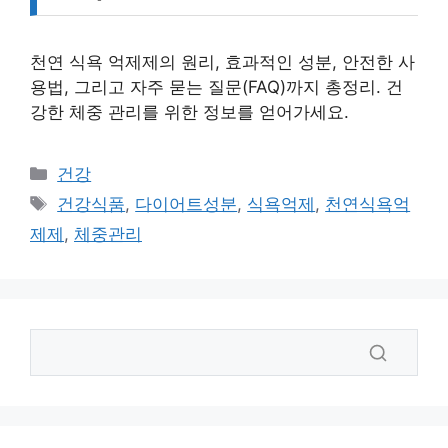
천연 식욕 억제제의 원리, 효과적인 성분, 안전한 사
용법, 그리고 자주 묻는 질문(FAQ)까지 총정리. 건
강한 체중 관리를 위한 정보를 얻어가세요.
카
건강
테
태
건강식품
,
다이어트성분
,
식욕억제
,
천연식욕억
고
그
제제
,
체중관리
리