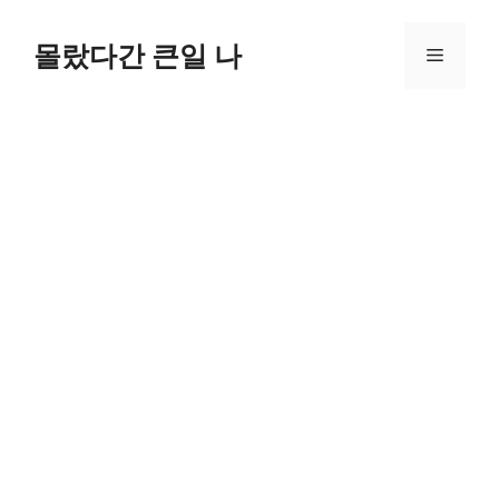
컨
텐
몰랐다간 큰일 나
메
츠
로
뉴
건
너
뛰
기