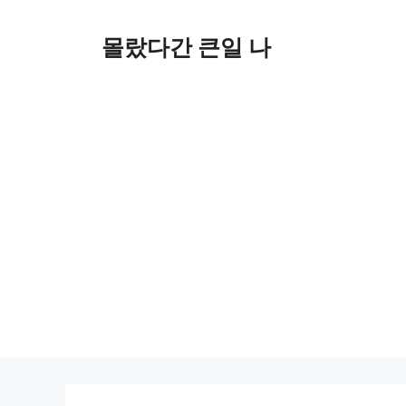
컨
텐
몰랐다간 큰일 나
츠
로
건
너
뛰
기