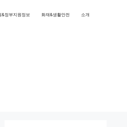
원&정부지원정보
화재&생활안전
소개