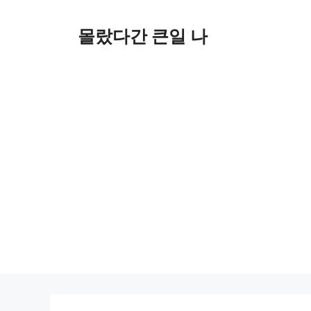
컨
텐
몰랐다간 큰일 나
츠
로
건
너
뛰
기