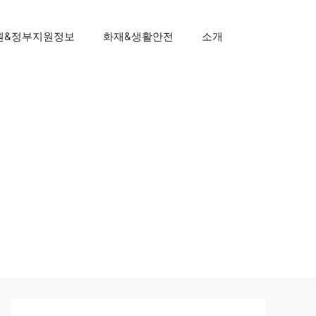
원&정부지원정보
화재&생활안전
소개