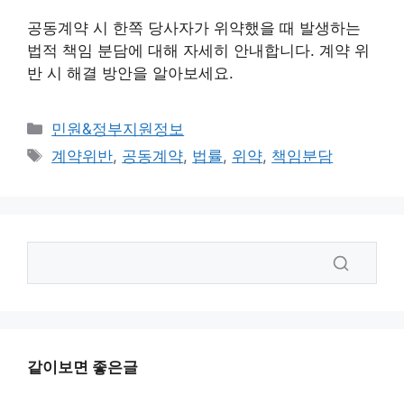
공동계약 시 한쪽 당사자가 위약했을 때 발생하는
법적 책임 분담에 대해 자세히 안내합니다. 계약 위
반 시 해결 방안을 알아보세요.
카
민원&정부지원정보
테
태
계약위반
,
공동계약
,
법률
,
위약
,
책임분담
고
그
리
같이보면 좋은글