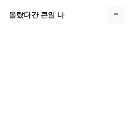
컨
텐
몰랐다간 큰일 나
메
츠
로
뉴
건
너
뛰
기