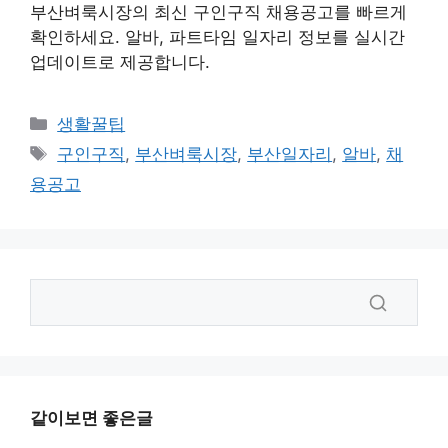
부산벼룩시장의 최신 구인구직 채용공고를 빠르게
확인하세요. 알바, 파트타임 일자리 정보를 실시간
업데이트로 제공합니다.
카
생활꿀팁
테
태
구인구직
,
부산벼룩시장
,
부산일자리
,
알바
,
채
고
그
용공고
리
같이보면 좋은글