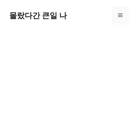
컨
텐
몰랐다간 큰일 나
메
츠
로
뉴
건
너
뛰
기