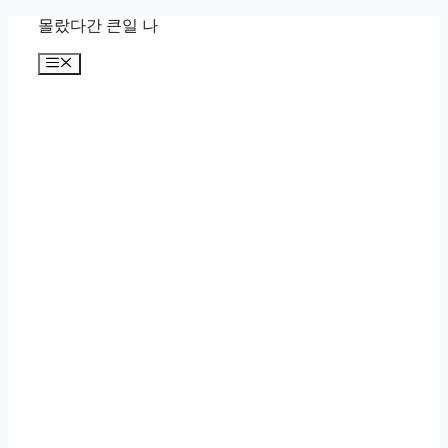
컨
몰랐다간 큰일 나
텐
메
츠
뉴
로
건
너
뛰
기