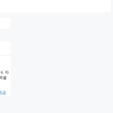
6. 자
정책을
원금