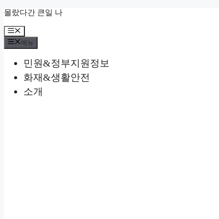
컨
몰랐다간 큰일 나
텐
메
츠
뉴
로
메뉴
건
민원&정부지원정보
너
뛰
화재&생활안전
기
소개